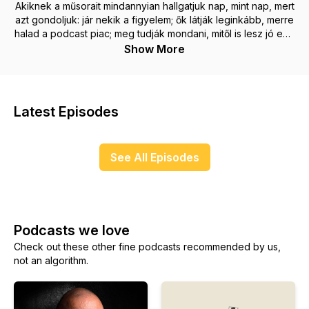
Akiknek a műsorait mindannyian hallgatjuk nap, mint nap, mert
azt gondoljuk: jár nekik a figyelem; ők látják leginkább, merre
halad a podcast piac; meg tudják mondani, mitől is lesz jó egy
műsor. Hallgassátok velünk ti is, ahogy Török Szabolcs
Show More
(Riporta) átbeszéli a podcaster lét minden örömét és
kihívását sikeres podcast host vendégeivel!
Latest Episodes
See All Episodes
Podcasts we love
Check out these other fine podcasts recommended by us,
not an algorithm.